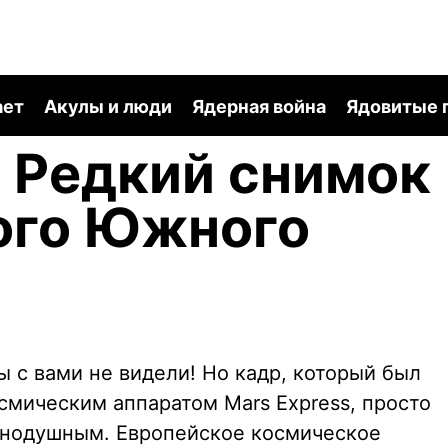
ает
Акулы и люди
Ядерная война
Ядовитые 
| Редкий снимок
ого Южного
 с вами не видели! Но кадр, который был
осмическим аппаратом Mars Express, просто
внодушным. Европейское космическое