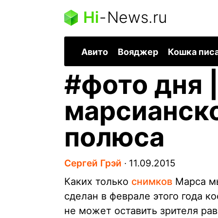
Hi
-
News.ru
Авито
Вояджер
Кошка пис
#
фото дня 
марсианск
полюса
Сергей Грэй
∙
11.09.2015
Каких только
снимков
Марса мы
сделан в феврале этого года к
не может оставить зрителя ра