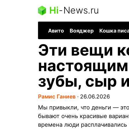
Hi
-
News.ru
Авито
Вояджер
Кошка пис
Эти вещи к
настоящим
зубы, сыр 
Рамис Ганиев
∙
26.06.2026
Мы привыкли, что деньги — эт
бывают очень красивые вариант
времена люди расплачивались т