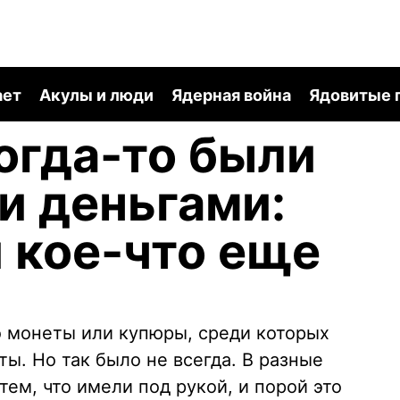
ает
Акулы и люди
Ядерная война
Ядовитые 
огда-то были
и деньгами:
и кое-что еще
о монеты или купюры, среди которых
ы. Но так было не всегда. В разные
ем, что имели под рукой, и порой это