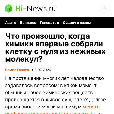
Hi
-
News.ru
Авито
Вояджер
Генератор
Судоку и пазлы
Хобби для мозга
Бензин 100 vs 95
Следующая пандемия
Что произошло, когда
химики впервые собрали
клетку с нуля из неживых
молекул?
Рамис Ганиев
∙
03.07.2026
На протяжении многих лет человечество
задавалось вопросом: в какой момент
обычный набор химических веществ
превращается в живое существо? Долгое
время биологи могли максимум
менять
особенности некоторых организмов
, но