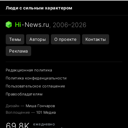
Люди с сильным характером
Кошка писает на кровать
Тунцы в океанариуме
Ядовитые пауки России
Hi
-
News.ru
, 2006–2026
Города в ядерной войне
Открытие в Google Maps
Темы
Авторы
О проекте
Контакты
Реклама
Редакционная политика
Политика конфиденциальности
Пользовательское соглашение
Правообладателям
Дизайн —
Миша Гончаров
Воплощение —
101 Медиа
69,8K
ежедневно