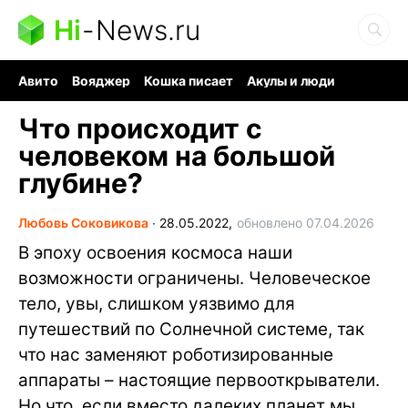
Hi
-
News.ru
Авито
Вояджер
Кошка писает
Акулы и люди
Ядерная война
Судоку и пазлы
Ядовитые пауки
Что происходит с
человеком на большой
глубине?
Любовь Соковикова
∙
28.05.2022,
обновлено 07.04.2026
В эпоху освоения космоса наши
возможности ограничены. Человеческое
тело, увы, слишком уязвимо для
путешествий по Солнечной системе, так
что нас заменяют роботизированные
аппараты – настоящие первооткрыватели.
Но что, если вместо далеких планет мы