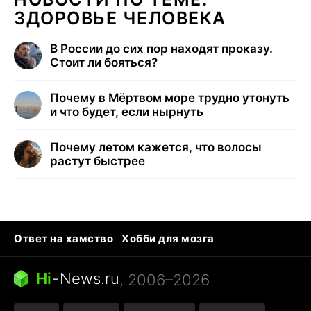
ЗДОРОВЬЕ ЧЕЛОВЕКА
В России до сих пор находят проказу.
Стоит ли бояться?
Почему в Мёртвом море трудно утонуть
и что будет, если нырнуть
Почему летом кажется, что волосы
растут быстрее
Ответ на хамство
Хобби для мозга
Бензин 100 и 95
Тунцы в океанариуме
Следующая пандемия
Google Maps открытие
Hi
-
News.ru
, 2006–2026