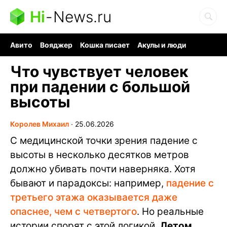
Hi
-
News.ru
Авито
Вояджер
Кошка писает
Акулы и люди
Ядерная война
Судоку и пазлы
Ядовитые пауки
Что чувствует человек
при падении с большой
высоты
Королев Михаил
∙
25.06.2026
С медицинской точки зрения падение с
высоты в несколько десятков метров
должно убивать почти наверняка. Хотя
бывают и парадоксы: например,
падение с
третьего этажа оказывается даже
опаснее, чем с четвертого
. Но реальные
истории спорят с этой логикой.
Летом