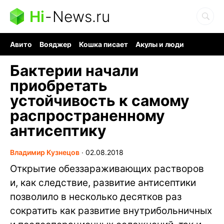
Hi
-
News.ru
Авито
Вояджер
Кошка писает
Акулы и люди
Ядерная война
Судоку и пазлы
Ядовитые пауки
Бактерии начали
приобретать
устойчивость к самому
распространенному
антисептику
Владимир Кузнецов
∙
02.08.2018
Открытие обеззараживающих растворов
и, как следствие, развитие антисептики
позволило в несколько десятков раз
сократить как развитие внутрибольничных