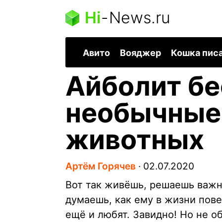
Hi
-
News.ru
Авито
Вояджер
Кошка пис
Айболит бе
необычные
животных
Артём Горячев
∙
02.07.2020
Вот так живёшь, решаешь важн
думаешь, как ему в жизни пове
ещё и любят. Завидно! Но не о