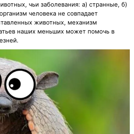
ивотных, чьи заболевания: а) странные, б)
 организм человека не совпадает
ставленных животных, механизм
атьев наших меньших может помочь в
езней.