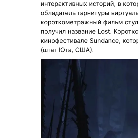
интерактивных историй, в кот
обладатель гарнитуры виртуал
короткометражный фильм студи
получил название Lost. Коротк
кинофестивале Sundance, котор
(штат Юта, США).