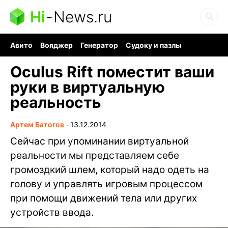
Hi
-
News.ru
Авито
Вояджер
Генератор
Судоку и пазлы
Хобби для мозга
Бензин 100 vs 95
Следующая пандемия
Oculus Rift поместит ваши
руки в виртуальную
реальность
Артем Батогов
∙
13.12.2014
Сейчас при упоминании виртуальной
реальности мы представляем себе
громоздкий шлем, который надо одеть на
голову и управлять игровым процессом
при помощи движений тела или других
устройств ввода.