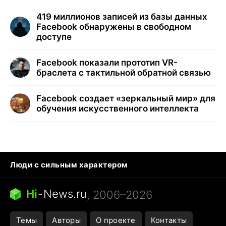
419 миллионов записей из базы данных
Facebook обнаружены в свободном
доступе
Facebook показали прототип VR-
браслета с тактильной обратной связью
Facebook создает «зеркальный мир» для
обучения искусственного интеллекта
Люди с сильным характером
Кошка писает на кровать
Тунцы в океанариуме
Ядовитые пауки России
Hi
-
News.ru
, 2006–2026
Города в ядерной войне
Открытие в Google Maps
Темы
Авторы
О проекте
Контакты