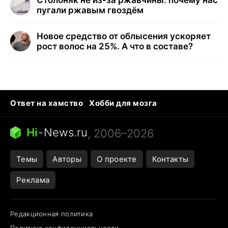
пугали ржавым гвоздём
Новое средство от облысения ускоряет
рост волос на 25%. А что в составе?
Ответ на хамство
Хобби для мозга
Бензин 100 vs 95
Тунцы в океанариуме
Следующая пандемия
Google Maps открытие
Hi
-
News.ru
, 2006–2026
Темы
Авторы
О проекте
Контакты
Реклама
Редакционная политика
Политика конфиденциальности