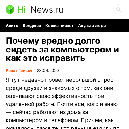
Hi
-
News.ru
Авито
Вояджер
Кошка писает
Акулы и люди
Ядерная война
Ядовитые пауки
Судоку и пазлы
Почему вредно долго
сидеть за компьютером и
как это исправить
Ренат Гришин
∙
23.04.2020
Я тут недавно провел небольшой опрос
среди друзей и знакомых о том, как они
оценивают свою эффективность при
удаленной работе. Почти все, кого я знаю
— сейчас работают из дома за
компьютером и телефоном. Причем, как
оказалось, даже те, кто раньше ездили по