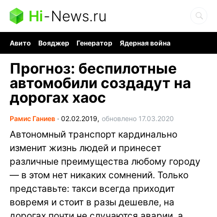
Hi
-
News.ru
Авито
Вояджер
Генератор
Ядерная война
Судоку и пазлы
Бензин 100 и 95
Хобби для мозга
Прогноз: беспилотные
автомобили создадут на
дорогах хаос
Рамис Ганиев
∙
02.02.2019,
обновлено 17.03.2020
Автономный транспорт кардинально
изменит жизнь людей и принесет
различные преимущества любому городу
— в этом нет никаких сомнений. Только
представьте: такси всегда приходит
вовремя и стоит в разы дешевле, на
дорогах почти не случаются аварии, а