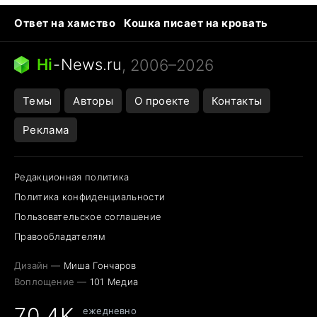
Ответ на хамство
Кошка писает на кровать
Тунцы в океанариуме
Следующая пандемия
Ядовитые пауки России
Hi
-
News.ru
, 2006–2026
Открытие в Google Maps
Темы
Авторы
О проекте
Контакты
Реклама
Редакционная политика
Политика конфиденциальности
Пользовательское соглашение
Правообладателям
Дизайн —
Миша Гончаров
Воплощение —
101 Медиа
70,4K
ежедневно