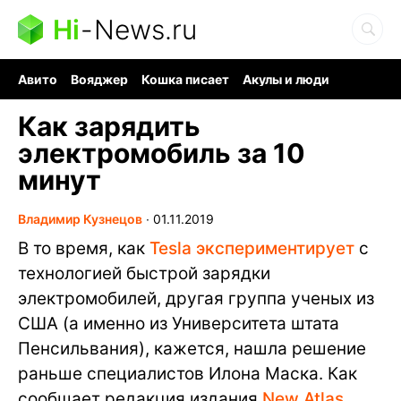
Hi
-
News.ru
Авито
Вояджер
Кошка писает
Акулы и люди
Ядерная война
Судоку и пазлы
Ядовитые пауки
Как зарядить
электромобиль за 10
минут
Владимир Кузнецов
∙
01.11.2019
В то время, как
Tesla экспериментирует
с
технологией быстрой зарядки
электромобилей, другая группа ученых из
США (а именно из Университета штата
Пенсильвания), кажется, нашла решение
раньше специалистов Илона Маска. Как
сообщает редакция издания
New Atlas
,