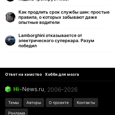
Как продлить срок службы шин: простые
правила, о которых забывают даже
опытные водители
Lamborghini отказывается от
электрического суперкара. Разум
победил
Ответ на хамство
Хобби для мозга
Бензин 100 и 95
Тунцы в океанариуме
Следующая пандемия
Google Maps открытие
Hi
-
News.ru
, 2006–2026
Темы
Авторы
О проекте
Контакты
Реклама