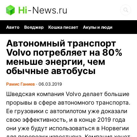
Hi
-
News.ru
Авито
Вояджер
Кошка писает
Акулы и люди
Ядерная война
Судоку и пазлы
Ядовитые пауки
Автономный транспорт
Volvo потребляет на 80%
меньше энергии, чем
обычные автобусы
Рамис Ганиев
∙
06.03.2019
Шведская компания Volvo делает большие
прорывы в сфере автономного транспорта.
Ее грузовики с автопилотом уже доказали
свою эффективность, и в конце 2019 года
они уже будут использоваться в Норвегии
для перевозки известняка. Компания хочет