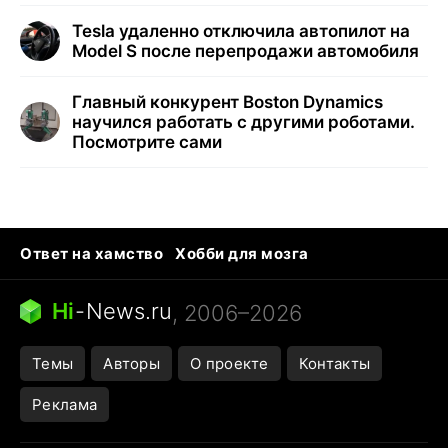
Tesla удаленно отключила автопилот на
Model S после перепродажи автомобиля
Главный конкурент Boston Dynamics
научился работать с другими роботами.
Посмотрите сами
Ответ на хамство
Хобби для мозга
Бензин 100 и 95
Тунцы в океанариуме
Следующая пандемия
Google Maps открытие
Hi
-
News.ru
, 2006–2026
Темы
Авторы
О проекте
Контакты
Реклама