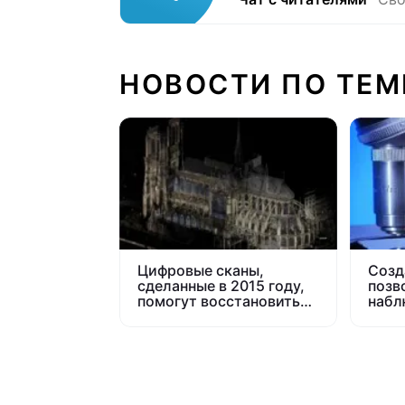
НОВОСТИ ПО ТЕМ
Цифровые сканы,
Созд
сделанные в 2015 году,
позв
помогут восстановить
набл
сгоревший Нотр-Дам-
движ
де-Пари
внут