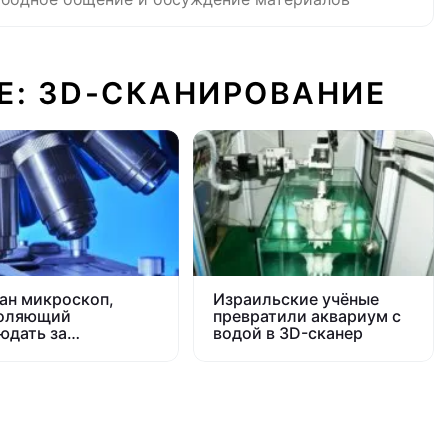
Е: 3D-СКАНИРОВАНИЕ
ан микроскоп,
Израильские учёные
оляющий
превратили аквариум с
юдать за
водой в 3D-сканер
ением клеток
ри организма