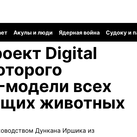
ает
Акулы и люди
Ядерная война
Судоку и 
оект Digital
которого
-модели всех
щих животных
ководством Дункана Иршика из