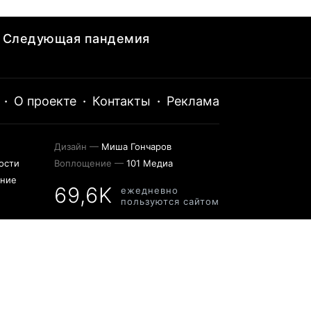
Следующая пандемия
·
О проекте
·
Контакты
·
Реклама
Дизайн —
Миша Гончаров
ости
Воплощение —
101 Медиа
ение
69,6K
ежедневно
пользуются сайтом