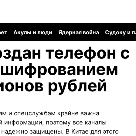
ает
Акулы и люди
Ядерная война
Судоку и 
оздан телефон с
 шифрованием
ионов рублей
м и спецслужбам крайне важна
й информации, поэтому все каналы
надежно защищены. В Китае для этого