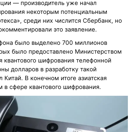
ации — производитель уже начал
тирования некоторым потенциальным
екса», среди них числится Сбербанк, но
окомментировали это заявление.
ефона было выделено 700 миллионов
орых было предоставлено Министерством
ея квантового шифрования телефонной
оны долларов в разработку такой
л Китай. В конечном итоге азиатская
м в сфере квантового шифрования.