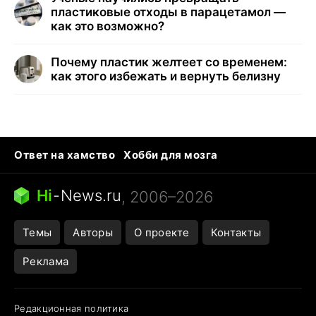
пластиковые отходы в парацетамол —
как это возможно?
Почему пластик желтеет со временем:
как этого избежать и вернуть белизну
Ответ на хамство
Хобби для мозга
Бензин 100 и 95
Тунцы в океанариуме
Следующая пандемия
Google Maps открытие
Hi
-
News.ru
, 2006–2026
Темы
Авторы
О проекте
Контакты
Реклама
Редакционная политика