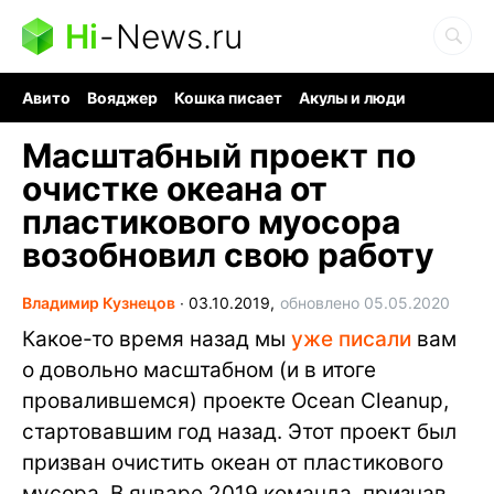
Hi
-
News.ru
Авито
Вояджер
Кошка писает
Акулы и люди
Ядерная война
Судоку и пазлы
Ядовитые пауки
Масштабный проект по
очистке океана от
пластикового муосора
возобновил свою работу
Владимир Кузнецов
∙
03.10.2019,
обновлено 05.05.2020
Какое-то время назад мы
уже писали
вам
о довольно масштабном (и в итоге
провалившемся) проекте Ocean Cleanup,
стартовавшим год назад. Этот проект был
призван очистить океан от пластикового
мусора. В январе 2019 команда, признав