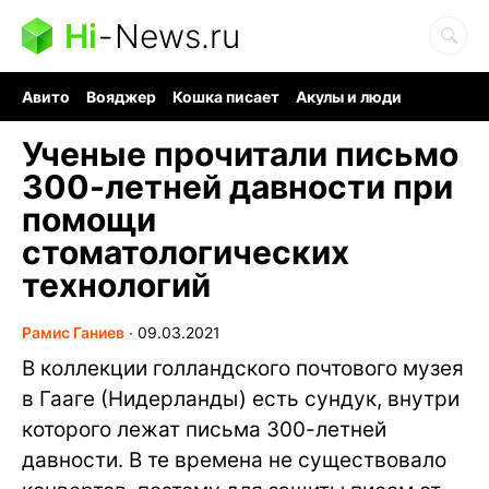
Hi
-
News.ru
Авито
Вояджер
Кошка писает
Акулы и люди
Ядерная война
Судоку и пазлы
Ядовитые пауки
Ученые прочитали письмо
300-летней давности при
помощи
стоматологических
технологий
Рамис Ганиев
∙
09.03.2021
В коллекции голландского почтового музея
в Гааге (Нидерланды) есть сундук, внутри
которого лежат письма 300-летней
давности. В те времена не существовало