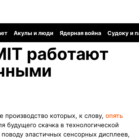
ает
Акулы и люди
Ядерная война
Судоку и 
MIT работают
ичными
е производство которых, к слову,
опять
ля будущего скачка в технологической
о поводу эластичных сенсорных дисплеев,