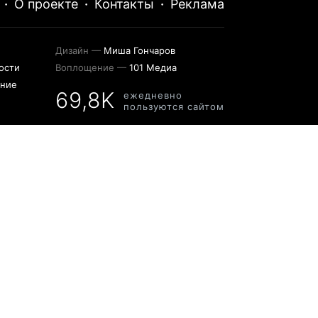
·
О проекте
·
Контакты
·
Реклама
Дизайн —
Миша Гончаров
ости
Воплощение —
101 Медиа
ение
69,8K
ежедневно
пользуются сайтом