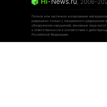
Hi
-
News.ru
, 2006–20
Полное или частичное копирование материалов
разрешено только с письменного разрешения в
обнаружения нарушений, виновные лица могут
к ответственности в соответствии с действую
Российской Федерации.