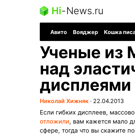
Hi
-
News.ru
Авито
Вояджер
Кошка пис
Ученые из 
над эласт
дисплеями
Николай Хижняк
∙
22.04.2013
Если гибких дисплеев, массово
отложили
, вам кажется мало д
сфере, тогда что вы скажите п