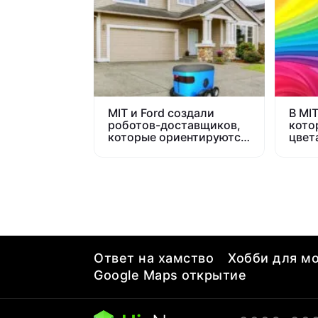
MIT и Ford создали
В MI
роботов-доставщиков,
кото
которые ориентируются
цвет
без использования GPS
Ответ на хамство
Хобби для мо
Google Maps открытие