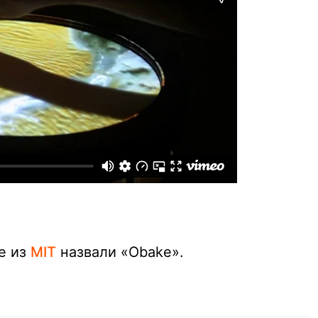
е из
MIT
назвали «Obake».