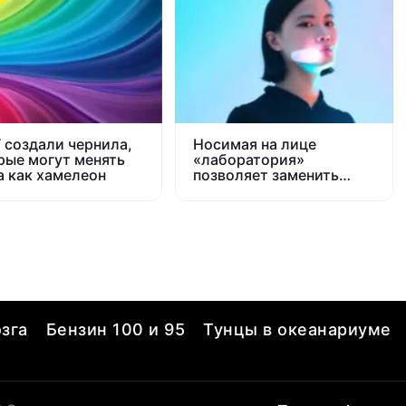
T создали чернила,
Носимая на лице
рые могут менять
«лаборатория»
а как хамелеон
позволяет заменить
анализ крови
зга
Бензин 100 и 95
Тунцы в океанариуме