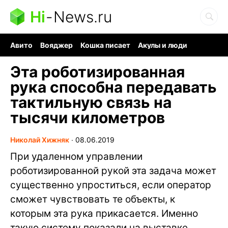
Hi
-
News.ru
Авито
Вояджер
Кошка писает
Акулы и люди
Ядерная война
Ядовитые пауки
Судоку и пазлы
Эта роботизированная
рука способна передавать
тактильную связь на
тысячи километров
Николай Хижняк
∙
08.06.2019
При удаленном управлении
роботизированной рукой эта задача может
существенно упроститься, если оператор
сможет чувствовать те объекты, к
которым эта рука прикасается. Именно
такую систему показали на выставке