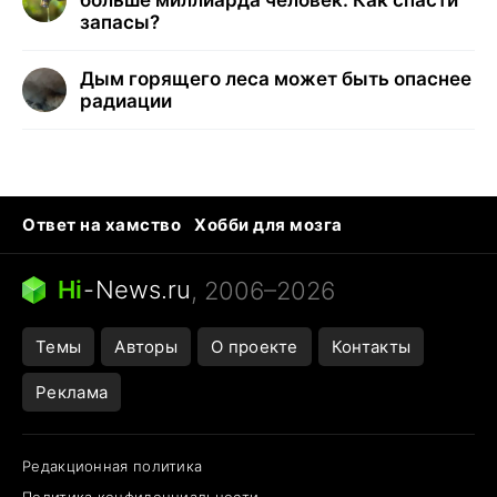
больше миллиарда человек. Как спасти
запасы?
Дым горящего леса может быть опаснее
радиации
Ответ на хамство
Хобби для мозга
Бензин 100 vs 95
Тунцы в океанариуме
Следующая пандемия
Google Maps открытие
Hi
-
News.ru
, 2006–2026
Темы
Авторы
О проекте
Контакты
Реклама
Редакционная политика