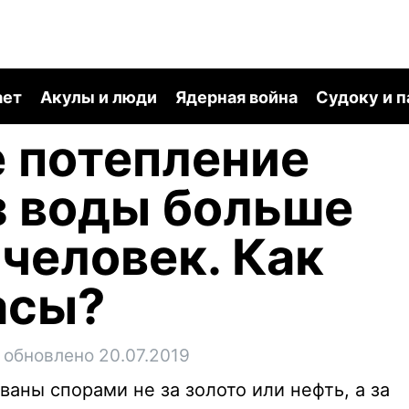
ает
Акулы и люди
Ядерная война
Судоку и 
 потепление
з воды больше
человек. Как
асы?
обновлено 20.07.2019
аны спорами не за золото или нефть, а за