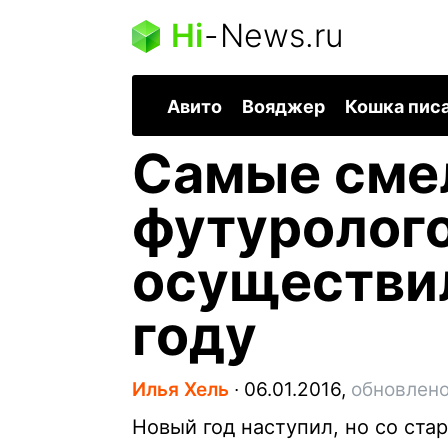
Hi
-
News.ru
Авито
Вояджер
Кошка пис
Самые сме
футуролого
осуществил
году
Илья Хель
∙
06.01.2016,
обновлено
Новый год наступил, но со ста