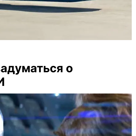
задуматься о
И