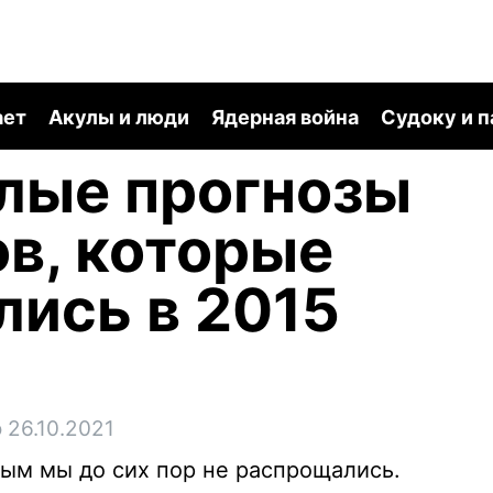
ает
Акулы и люди
Ядерная война
Судоку и 
лые прогнозы
в, которые
ись в 2015
 26.10.2021
рым мы до сих пор не распрощались.