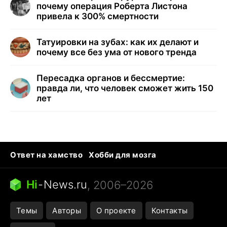
почему операция Роберта Листона
привела к 300% смертности
Татуировки на зубах: как их делают и
почему все без ума от нового тренда
Пересадка органов и бессмертие:
правда ли, что человек сможет жить 150
лет
Ответ на хамство
Хобби для мозга
Бензин 100 и 95
Тунцы в океанариуме
Следующая пандемия
Google Maps открытие
Hi
-
News.ru
, 2006–2026
Темы
Авторы
О проекте
Контакты