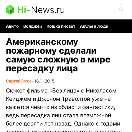
Hi
-
News.ru
Авито
Вояджер
Кошка писает
Акулы и люди
Ядерная война
Судоку и пазлы
Ядовитые пауки
Американскому
пожарному сделали
самую сложную в мире
пересадку лица
Сергей Грэй
∙
18.11.2015
Сюжет фильма «Без лица» с Николасом
Кейджем и Джоном Траволтой уже не
кажется чем-то из области фантастики,
ведь пересадка лиц стала возможной
более десяти лет назад. Однако с годами
технологии совершенствуются, а доктора