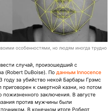
своими особенностями, но людям иногда трудно
вести случай, произошедший с
 (Robert DuBoise). По
данным Innocence
83 году за убийство некой Барбары Грэмс
л приговорен к смертной казни, но потом
о пожизненного заключения. В августе
казания против мужчины были
точником. В конечном итоге Роберт