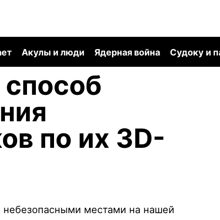
ает
Акулы и люди
Ядерная война
Судоку и 
 способ
ания
ов по их 3D-
и небезопасными местами на нашей