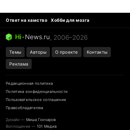
Ответ на хамство
Хобби для мозга
Бензин 100 и 95
Тунцы в океанариуме
Следующая пандемия
Google Maps открытие
Hi
-
News.ru
, 2006–2026
Темы
Авторы
О проекте
Контакты
Реклама
Редакционная политика
Политика конфиденциальности
Пользовательское соглашение
Правообладателям
Дизайн —
Миша Гончаров
Воплощение —
101 Медиа