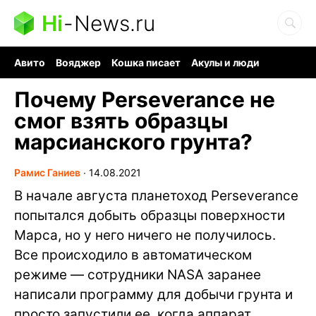
Hi
-
News.ru
Авито
Вояджер
Кошка писает
Акулы и люди
Ядерная война
Судоку и пазлы
Ядовитые пауки
Почему Perseverance не
смог взять образцы
марсианского грунта?
Рамис Ганиев
∙
14.08.2021
В начале августа планетоход Perseverance
попытался добыть образцы поверхности
Марса, но у него ничего не получилось.
Все происходило в автоматическом
режиме — сотрудники NASA заранее
написали программу для добычи грунта и
просто запустили ее, когда аппарат