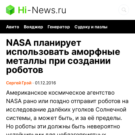
Hi
-
News.ru
Авито
Вояджер
Генератор
Судоку и пазлы
Хобби для мозга
Бензин 100 vs 95
Следующая пандемия
NASA планирует
использовать аморфные
металлы при создании
роботов
Сергей Грэй
∙
01.12.2016
Американское космическое агентство
NASA рано или поздно отправит роботов на
исследование далёких уголков Солнечной
системы, а может быть, и за её пределы.
Но роботы эти должны быть невероятно
устойчивыми для неблагоприятных