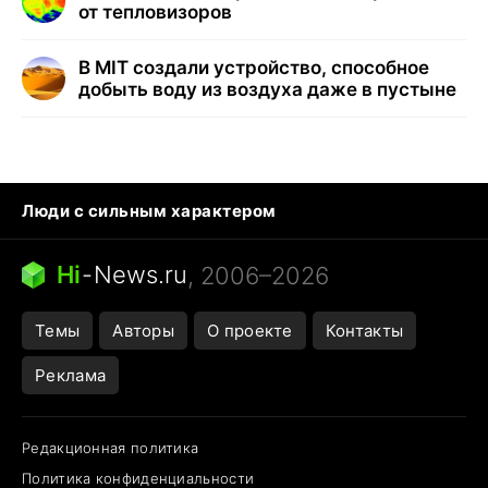
от тепловизоров
В MIT создали устройство, способное
добыть воду из воздуха даже в пустыне
Люди с сильным характером
Кошка писает на кровать
Тунцы в океанариуме
Ядовитые пауки России
Hi
-
News.ru
, 2006–2026
Города в ядерной войне
Открытие в Google Maps
Темы
Авторы
О проекте
Контакты
Реклама
Редакционная политика
Политика конфиденциальности