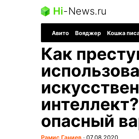
Hi
-
News.ru
Авито
Вояджер
Кошка пис
Как престу
использова
искусстве
интеллект
опасный ва
Рамис Ганиев
∙
07.08.2020