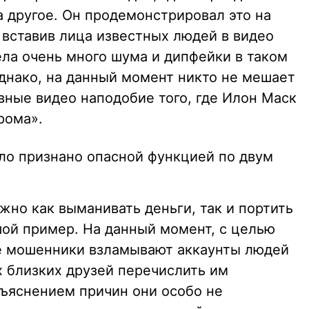
а другое. Он продемонстрировал это на
вставив лица известных людей в видео
ела очень много шума и дипфейки в таком
днако, на данный момент никто не мешает
вные видео наподобие того, где Илон Маск
рома».
ло признано опасной функцией по двум
жно как выманивать деньги, так и портить
ой пример. На данный момент, с целью
ие мошенники взламывают аккаунты людей
х близких друзей перечислить им
ъяснением причин они особо не