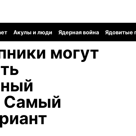
ает
Акулы и люди
Ядерная война
Ядовитые 
пники могут
ть
нный
? Самый
риант