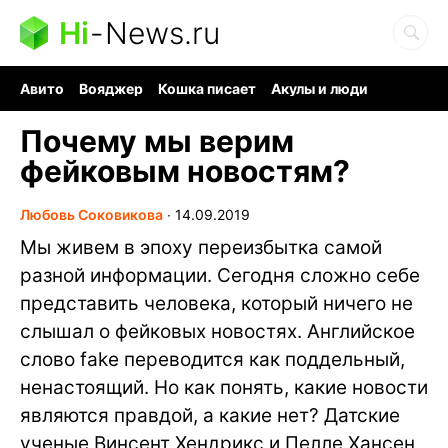
Hi
-
News.ru
Авито
Вояджер
Кошка писает
Акулы и люди
Ядерная война
Судоку и пазлы
Ядовитые пауки
Почему мы верим
фейковым новостям?
Любовь Соковикова
∙
14.09.2019
Мы живем в эпоху переизбытка самой
разной информации. Сегодня сложно себе
представить человека, который ничего не
слышал о фейковых новостях. Английское
слово fake переводится как поддельный,
ненастоящий. Но как понять, какие новости
являются правдой, а какие нет? Датские
ученые Винсент Хендрикс и Пелле Хансен