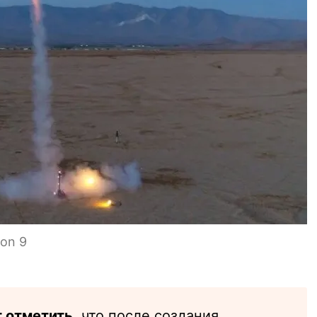
on 9
 отметить,
что после создания