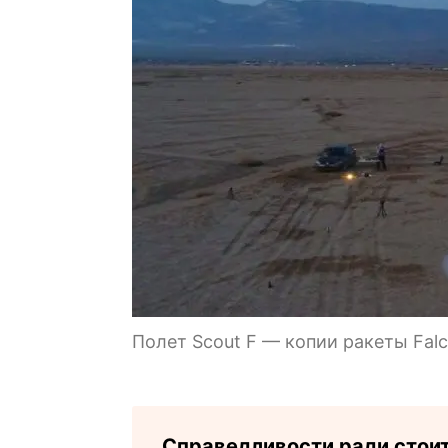
Полет Scout F — копии ракеты Falc
Справедливости ради стоит