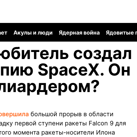
ает
Акулы и люди
Ядерная война
Ядовитые 
юбитель создал
пию SpaceX. Он
ллиардером?
овершила
большой прорыв в области
дку первой ступени ракеты Falcon 9 для
этого момента ракеты-носители Илона