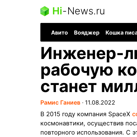
Hi
-
News.ru
Авито
Вояджер
Кошка пис
Инженер-л
рабочую ко
станет ми
Рамис Ганиев
∙
11.08.2022
В 2015 году компания SpaceX
с
космонавтики, осуществив поса
повторного использования. С 