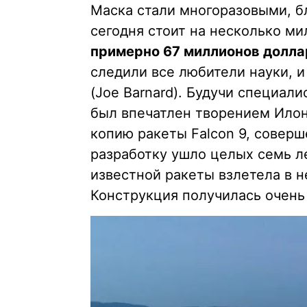
Маска стали многоразовыми, б
сегодня стоит на несколько м
примерно 67 миллионов долла
следили все любители науки, 
(Joe Barnard). Будучи специал
был впечатлен творением Ило
копию ракеты Falcon 9, совер
разработку ушло целых семь ле
известной ракеты взлетела в н
Конструкция получилась очень