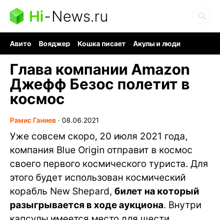
Hi
-
News.ru
Авито
Вояджер
Кошка писает
Акулы и люди
Ядерная война
Ядовитые пауки
Судоку и пазлы
Глава компании Amazon
Джефф Безос полетит в
космос
Рамис Ганиев
∙
08.06.2021
Уже совсем скоро, 20 июля 2021 года,
компания Blue Origin отправит в космос
своего первого космического туриста. Для
этого будет использован космический
корабль New Shepard,
билет на который
разыгрывается в ходе аукциона
. Внутри
капсулы имеется место для шести