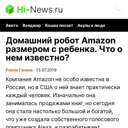
Hi
-
News.ru
Авито
Вояджер
Кошка писает
Акулы и люди
Ядерная война
Судоку и пазлы
Ядовитые пауки
Домашний робот Amazon
размером с ребенка. Что о
нем известно?
Рамис Ганиев
∙
13.07.2019
Компания Amazon не особо известна в
России, но в США о ней знает практически
каждый человек. Изначально она
занималась продажами книг, но сегодня
она стала настолько большой и богатой,
что уже создала собственного голосового
помощника Alexa, и разрабатывает