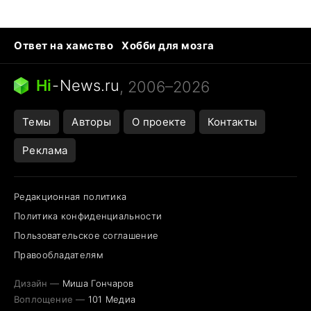
Ответ на хамство
Хобби для мозга
Бензин 100 и 95
Тунцы в океанариуме
Следующая пандемия
Google Maps открытие
Hi
-
News.ru
, 2006–2026
Темы
Авторы
О проекте
Контакты
Реклама
Редакционная политика
Политика конфиденциальности
Пользовательское соглашение
Правообладателям
Дизайн —
Миша Гончаров
Воплощение —
101 Медиа