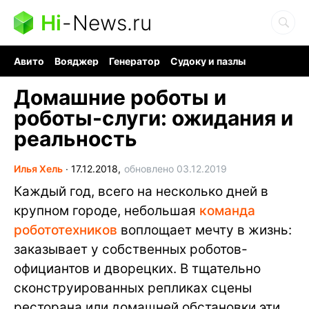
Hi
-
News.ru
Авито
Вояджер
Генератор
Судоку и пазлы
Хобби для мозга
Бензин 100 vs 95
Следующая пандемия
Домашние роботы и
роботы-слуги: ожидания и
реальность
Илья Хель
∙
17.12.2018,
обновлено 03.12.2019
Каждый год, всего на несколько дней в
крупном городе, небольшая
команда
робототехников
воплощает мечту в жизнь:
заказывает у собственных роботов-
официантов и дворецких. В тщательно
сконструированных репликах сцены
ресторана или домашней обстановки эти