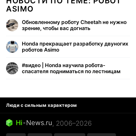
НОВОСТИ ПО ТЕМЕ: РОБОТ
ASIMO
Обновленному роботу Cheetah не нужно
зрение, чтобы вас догнать
Honda прекращает разработку двуногих
роботов Asimo
#
видео | Honda научила робота-
спасателя подниматься по лестницам
Люди с сильным характером
Кошка писает на кровать
Тунцы в океанариуме
Ядовитые пауки России
Hi
-
News.ru
, 2006–2026
Города в ядерной войне
Открытие в Google Maps