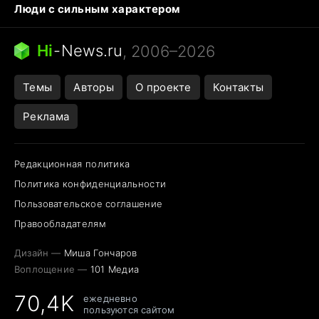
Люди с сильным характером
Кошка писает на кровать
Тунцы в океанариуме
Ядовитые пауки России
Hi
-
News.ru
, 2006–2026
Города в ядерной войне
Открытие в Google Maps
Темы
Авторы
О проекте
Контакты
Реклама
Редакционная политика
Политика конфиденциальности
Пользовательское соглашение
Правообладателям
Дизайн —
Миша Гончаров
Воплощение —
101 Медиа
70,4K
ежедневно
пользуются сайтом