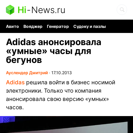
Hi
-
News.ru
Авито
Вояджер
Генератор
Судоку и пазлы
Хобби для мозга
Бензин 100 vs 95
Следующая пандемия
Adidas анонсировала
«умные» часы для
бегунов
Ауслендер Дмитрий
∙
17.10.2013
Adidas
решила войти в бизнес носимой
электроники. Только что компания
анонсировала свою версию «умных»
часов.