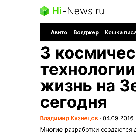
Hi
-
News.ru
Авито
Вояджер
Кошка пис
3 космиче
технологи
жизнь на З
сегодня
Владимир Кузнецов
∙
04.09.2016
Многие разработки создаются