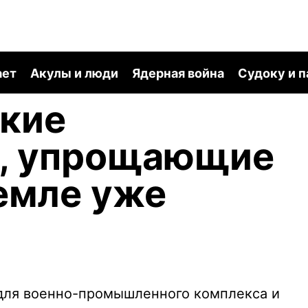
ает
Акулы и люди
Ядерная война
Судоку и 
ские
и, упрощающие
емле уже
 для военно-промышленного комплекса и