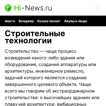
Hi
-
News.ru
Авито
Вояджер
Кошка писает
Акулы и люди
Ядерная война
Судоку и пазлы
Ядовитые пауки
Строительные
технологии
Строительство — чаще процесс
возведения какого-либо здания или
оборудования, создания аппаратуры или
архитектуры, инженерное ремесло,
задачей которого является создание
завершенного целевого объекта. Чаще
всего мы говорим об экстраординарном
строительстве: о высочайших зданиях или
плавучей архитектуре, амбициозных