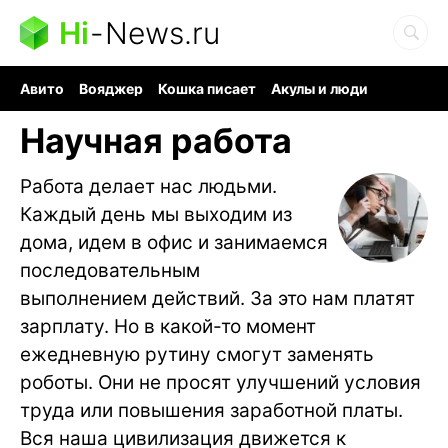
Hi
-
News.ru
Авито
Вояджер
Кошка писает
Акулы и люди
Ядерная война
Судоку и пазлы
Ядовитые пауки
Научная работа
Работа делает нас людьми.
Каждый день мы выходим из
дома, идем в офис и занимаемся
последовательным
выполнением действий. За это нам платят
зарплату. Но в какой-то момент
ежедневную рутину смогут заменять
роботы. Они не просят улучшений условия
труда или повышения заработной платы.
Вся наша цивилизация движется к