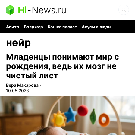
Hi
-
News.ru
Авито
Вояджер
Кошка писает
Акулы и люди
Ядерная война
Ядовитые пауки
Судоку и пазлы
нейр
Младенцы понимают мир с
рождения, ведь их мозг не
чистый лист
Вера Макарова
∙
10.05.2026