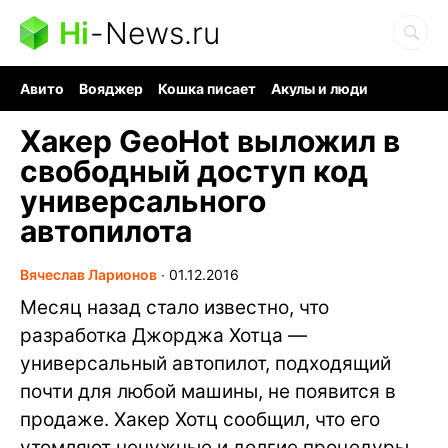
Hi
-
News.ru
Авито
Вояджер
Кошка писает
Акулы и люди
Ядерная война
Судоку и пазлы
Ядовитые пауки
Хакер GeoHot выложил в
свободный доступ код
универсального
автопилота
Вячеслав Ларионов
∙
01.12.2016
Месяц назад стало известно, что
разработка Джорджа Хотца —
универсальный автопилот, подходящий
почти для любой машины, не появится в
продаже. Хакер Хотц сообщил, что его
утомляют ненужные и долгие процедуры,