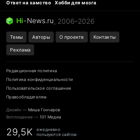
Ответ на хамство
Хобби для мозга
Бензин 100 и 95
Тунцы в океанариуме
Следующая пандемия
Google Maps открытие
Hi
-
News.ru
, 2006–2026
Темы
Авторы
О проекте
Контакты
Реклама
Редакционная политика
Политика конфиденциальности
Пользовательское соглашение
Правообладателям
Дизайн —
Миша Гончаров
Воплощение —
101 Медиа
29,5K
ежедневно
пользуются сайтом