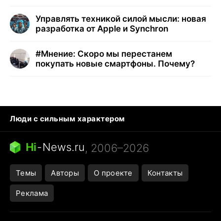
Управлять техникой силой мысли: новая
разработка от Apple и Synchron
#
Мнение: Скоро мы перестанем
покупать новые смартфоны. Почему?
Люди с сильным характером
Кошка писает на кровать
Тунцы в океанариуме
Ядовитые пауки России
Hi
-
News.ru
, 2006–2026
Города в ядерной войне
Открытие в Google Maps
Темы
Авторы
О проекте
Контакты
Реклама