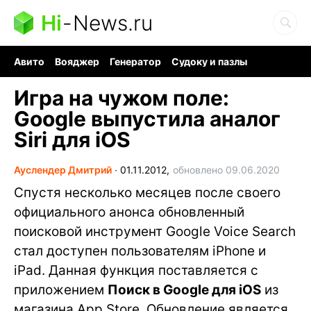
Hi
-
News.ru
Авито
Вояджер
Генератор
Судоку и пазлы
Хобби для мозга
Бензин 100 vs 95
Следующая пандемия
Игра на чужом поле:
Google выпустила аналог
Siri для iOS
Ауслендер Дмитрий
∙
01.11.2012,
обновлено 09.06.2020
Спустя несколько месяцев после своего
официального анонса обновленный
поисковой инструмент Google Voice Search
стал доступен пользователям iPhone и
iPad. Данная функция поставляется с
приложением
Поиск в Google для iOS
из
магазина App Store. Обновление является