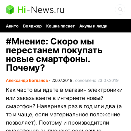
Hi
-
News.ru
Авито
Вояджер
Кошка писает
Акулы и люди
Ядерная война
Ядовитые пауки
Судоку и пазлы
#
Мнение: Скоро мы
перестанем покупать
новые смартфоны.
Почему?
Александр Богданов
∙
22.07.2019,
обновлено 23.07.2019
Как часто вы идете в магазин электроники
или заказываете в интернете новый
смартфон? Наверняка раз в год или два (а
то и чаще, если материальное положение
позволяет). Поэтому и производители
смартфонов выпускают серьезные