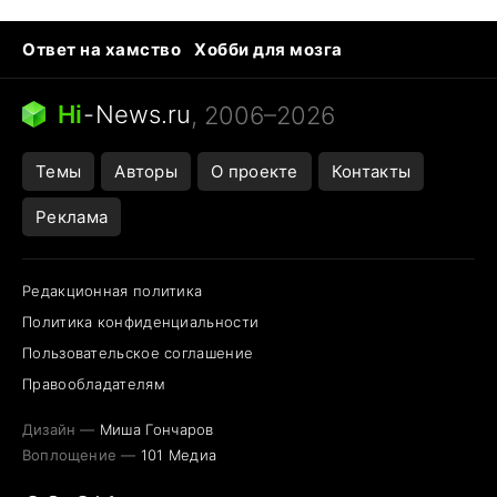
Ответ на хамство
Хобби для мозга
Бензин 100 vs 95
Тунцы в океанариуме
Следующая пандемия
Google Maps открытие
Hi
-
News.ru
, 2006–2026
Темы
Авторы
О проекте
Контакты
Реклама
Редакционная политика
Политика конфиденциальности
Пользовательское соглашение
Правообладателям
Дизайн —
Миша Гончаров
Воплощение —
101 Медиа