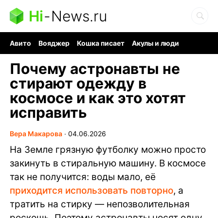
Hi
-
News.ru
Авито
Вояджер
Кошка писает
Акулы и люди
Ядерная война
Судоку и пазлы
Ядовитые пауки
Почему астронавты не
стирают одежду в
космосе и как это хотят
исправить
Вера Макарова
∙
04.06.2026
На Земле грязную футболку можно просто
закинуть в стиральную машину. В космосе
так не получится: воды мало, её
приходится использовать повторно
, а
тратить на стирку — непозволительная
роскошь. Поэтому астронавты носят одну