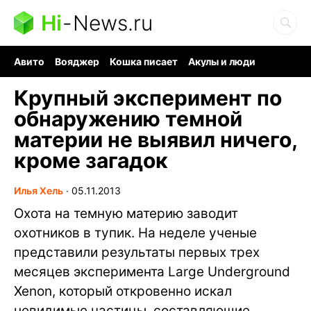
Hi
-
News.ru
Авито
Вояджер
Кошка писает
Акулы и люди
Ядерная война
Судоку и пазлы
Ядовитые пауки
Крупный эксперимент по
обнаружению темной
материи не выявил ничего,
кроме загадок
Илья Хель
∙
05.11.2013
Охота на темную материю заводит
охотников в тупик. На неделе ученые
представили результаты первых трех
месяцев эксперимента Large Underground
Xenon, который откровенно искал
невидимые частицы, составляющие