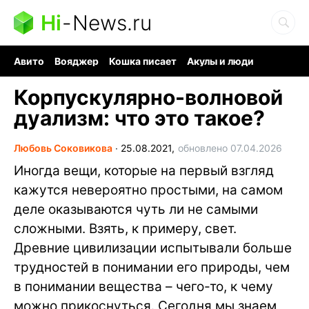
Hi
-
News.ru
Авито
Вояджер
Кошка писает
Акулы и люди
Ядерная война
Ядовитые пауки
Судоку и пазлы
Корпускулярно-волновой
дуализм: что это такое?
Любовь Соковикова
∙
25.08.2021,
обновлено 07.04.2026
Иногда вещи, которые на первый взгляд
кажутся невероятно простыми, на самом
деле оказываются чуть ли не самыми
сложными. Взять, к примеру, свет.
Древние цивилизации испытывали больше
трудностей в понимании его природы, чем
в понимании вещества – чего-то, к чему
можно прикоснуться. Сегодня мы знаем,