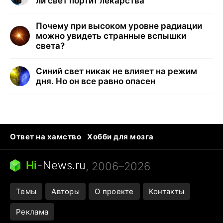
ли свет портит лекарства
Почему при высоком уровне радиации
можно увидеть странные вспышки
света?
Синий свет никак не влияет на режим
дня. Но он все равно опасен
Ответ на хамство
Хобби для мозга
Бензин 100 vs 95
Тунцы в океанариуме
Следующая пандемия
Google Maps открытие
Hi
-
News.ru
, 2006–2026
Темы
Авторы
О проекте
Контакты
Реклама