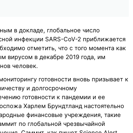
ным в докладе, глобальное число
усной инфекции SARS-CoV-2 приближается
бходимо отметить, что с того момента как
м вирусом в декабре 2019 года, им
нов человек.
мониторингу готовности вновь призывает к
ичеству и долгосрочному
чению готовности к пандемии и ее
госпожа Харлем Брундтланд настоятельно
ародные финансовые учреждения, такие
саммит по глобальной чрезвычайной
нения. Саммит, как пишет Science Alert,