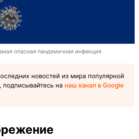
самая опасная пандемичная инфекция
последних новостей из мира популярной
, подписывайтесь на
наш канал в Google
брежение