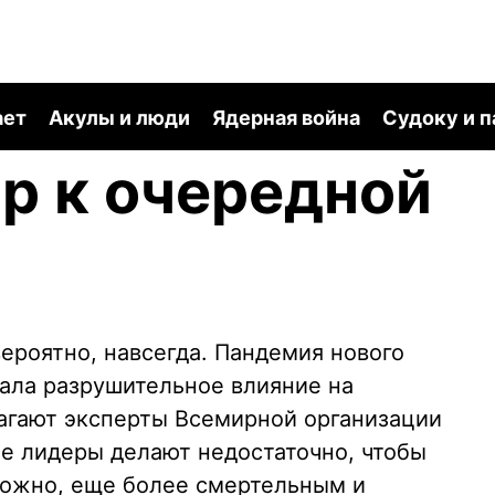
ает
Акулы и люди
Ядерная война
Судоку и 
ир к очередной
вероятно, навсегда. Пандемия нового
ала разрушительное влияние на
агают эксперты Всемирной организации
е лидеры делают недостаточно, чтобы
можно, еще более смертельным и