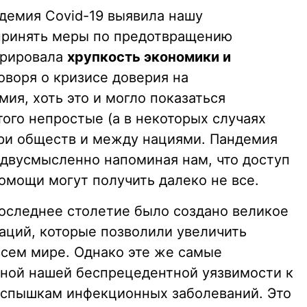
ндемия Covid-19 выявила нашу
принять меры по предотвращению
трировала
хрупкость экономики и
оворя о кризисе доверия на
ия, хоть это и могло показаться
того непростые (а в некоторых случаях
ри обществ и между нациями. Пандемия
едвусмысленно напоминая нам, что доступ
омощи могут получить далеко не все.
последнее столетие было создано великое
аций, которые позволили увеличить
сем мире. Однако эте же самые
ной нашей беспрецедентной уязвимости к
спышкам инфекционных заболеваний. Это