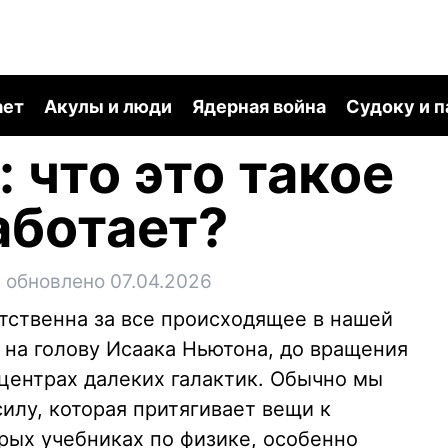
ает
Акулы и люди
Ядерная война
Судоку и 
 что это такое
аботает?
,
обновлено 07.04.2026
етственна за все происходящее в нашей
 на голову Исаака Ньютона, до вращения
центрах далеких галактик. Обычно мы
илу, которая притягивает вещи к
рых учебниках по физике, особенно