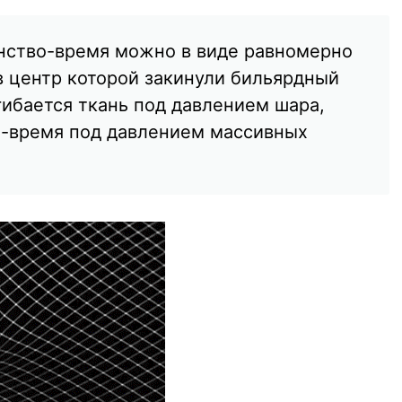
нство-время можно в виде равномерно
в центр которой закинули бильярдный
згибается ткань под давлением шара,
о-время под давлением массивных