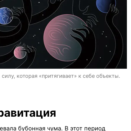
силу, которая «притягивает» к себе объекты.
равитация
шевала бубонная чума. В этот период