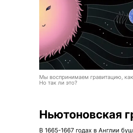
Мы воспринимаем гравитацию, как 
Но так ли это?
Ньютоновская г
В 1665-1667 годах в Англии бу