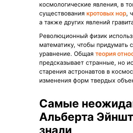
космологические явления, в т
существования
кротовых нор
, 
а также других явлений гравит
Революционный физик использ
математику, чтобы придумать с
уравнение. Общая
теория отно
предсказывает странные, но и
старения астронавтов в космо
изменения форм твердых объек
Самые неожида
Альберта Эйншт
знали