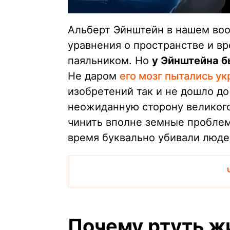
Альберт Эйнштейн в нашем воо
уравнения о пространстве и вр
паяльником. Но
у Эйнштейна б
Не даром
его мозг пытались ук
изобретений так и не дошло до
неожиданную сторону великого
чинить вполне земные проблем
время буквально убивали люде
Почему ртуть жи