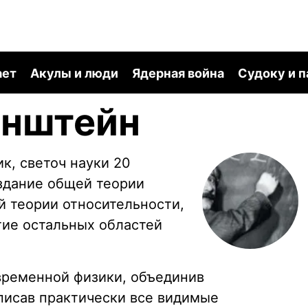
ает
Акулы и люди
Ядерная война
Судоку и 
йнштейн
к, светоч науки 20
здание общей теории
й теории относительности,
тие остальных областей
временной физики, объединив
писав практически все видимые