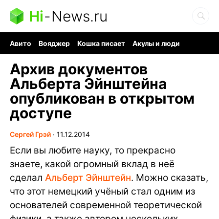
Hi
-
News.ru
Авито
Вояджер
Кошка писает
Акулы и люди
Ядерная война
Судоку и пазлы
Ядовитые пауки
Архив документов
Альберта Эйнштейна
опубликован в открытом
доступе
Сергей Грэй
∙
11.12.2014
Если вы любите науку, то прекрасно
знаете, какой огромный вклад в неё
сделал
Альберт Эйнштейн
. Можно сказать,
что этот немецкий учёный стал одним из
основателей современной теоретической
физики, а также автором нескольких