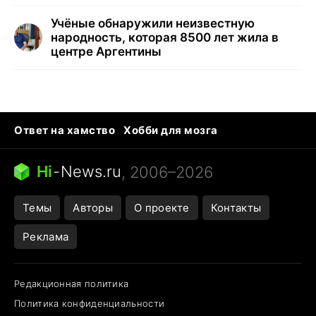
Учёные обнаружили неизвестную
народность, которая 8500 лет жила в
центре Аргентины
Ответ на хамство
Хобби для мозга
Бензин 100 и 95
Тунцы в океанариуме
Следующая пандемия
Google Maps открытие
Hi
-
News.ru
, 2006–2026
Темы
Авторы
О проекте
Контакты
Реклама
Редакционная политика
Политика конфиденциальности