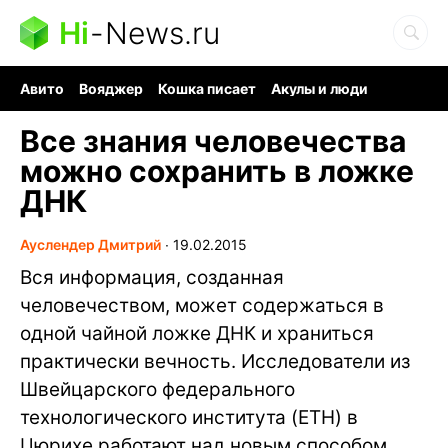
Hi
-
News.ru
Авито
Вояджер
Кошка писает
Акулы и люди
Ядерная война
Судоку и пазлы
Ядовитые пауки
Все знания человечества
можно сохранить в ложке
ДНК
Ауслендер Дмитрий
∙
19.02.2015
Вся информация, созданная
человечеством, может содержаться в
одной чайной ложке ДНК и храниться
практически вечность. Исследователи из
Швейцарского федерального
технологического института (ETH) в
Цюрихе работают над новым способом