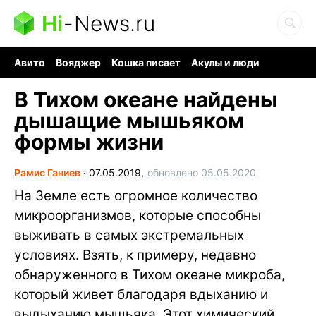
Hi
-
News.ru
Авито
Вояджер
Кошка писает
Акулы и люди
Ядерная война
Судоку и пазлы
Ядовитые пауки
В Тихом океане найдены
дышащие мышьяком
формы жизни
Рамис Ганиев
∙
07.05.2019,
обновлено 05.05.2020
На Земле есть огромное количество
микроорганизмов, которые способны
выживать в самых экстремальных
условиях. Взять, к примеру, недавно
обнаруженного в Тихом океане микроба,
который живет благодаря вдыханию и
выдыханию мышьяка. Этот химический