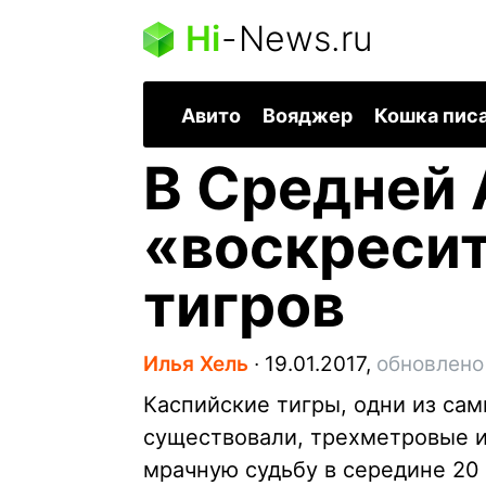
Hi
-
News.ru
Авито
Вояджер
Кошка пис
В Средней 
«воскресит
тигров
Илья Хель
∙
19.01.2017,
обновлено
Каспийские тигры, одни из са
существовали, трехметровые и
мрачную судьбу в середине 20 