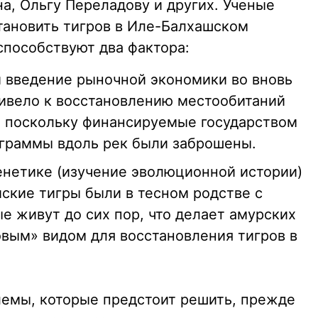
на, Ольгу Переладову и других. Ученые
становить тигров в Иле-Балхашском
способствуют два фактора:
и введение рыночной экономики во вновь
ривело к восстановлению местообитаний
, поскольку финансируемые государством
граммы вдоль рек были заброшены.
енетике (изучение эволюционной истории)
йские тигры были в тесном родстве с
е живут до сих пор, что делает амурских
вым» видом для восстановления тигров в
емы, которые предстоит решить, прежде