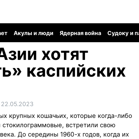
ает
Акулы и люди
Ядерная война
Судоку и 
Азии хотят
ь» каспийских
 22.05.2023
мых крупных кошачьих, которые когда-либо
 стокилограммовые, встретили свою
века. До середины 1960-х годов, когда их