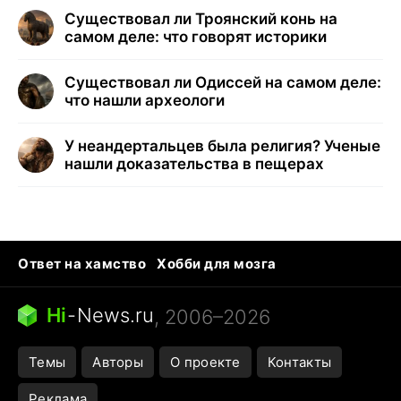
Существовал ли Троянский конь на
самом деле: что говорят историки
Существовал ли Одиссей на самом деле:
что нашли археологи
У неандертальцев была религия? Ученые
нашли доказательства в пещерах
Ответ на хамство
Хобби для мозга
Бензин 100 vs 95
Тунцы в океанариуме
Следующая пандемия
Google Maps открытие
Hi
-
News.ru
, 2006–2026
Темы
Авторы
О проекте
Контакты
Реклама