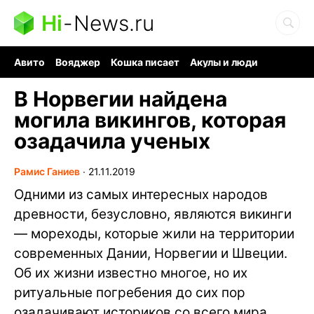
Hi
-
News.ru
Авито
Вояджер
Кошка писает
Акулы и люди
Ядерная война
Ядовитые пауки
Судоку и пазлы
В Норвегии найдена
могила викингов, которая
озадачила ученых
Рамис Ганиев
∙
21.11.2019
Одними из самых интересных народов
древности, безусловно, являются викинги
— мореходы, которые жили на территории
современных Дании, Норвегии и Швеции.
Об их жизни известно многое, но их
ритуальные погребения до сих пор
озадачивают историков со всего мира.